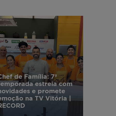
Chef de Família: 7ª
temporada estreia com
novidades e promete
emoção na TV Vitória |
RECORD