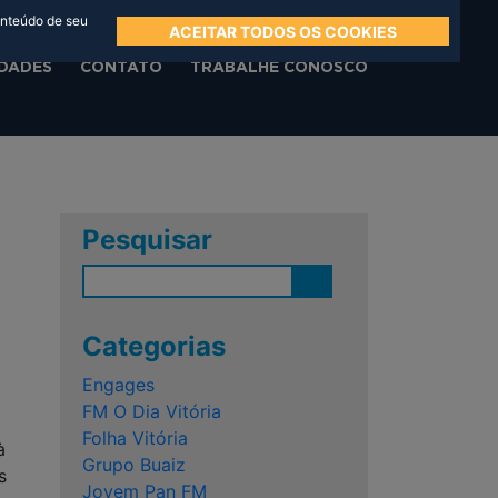
onteúdo de seu
ACEITAR TODOS OS COOKIES
DADES
CONTATO
TRABALHE CONOSCO
Pesquisar
Categorias
Engages
FM O Dia Vitória
Folha Vitória
à
Grupo Buaiz
s
Jovem Pan FM