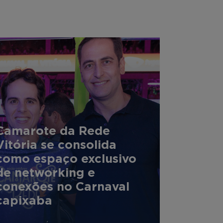
Camarote da Rede
Vitória se consolida
como espaço exclusivo
de networking e
conexões no Carnaval
capixaba